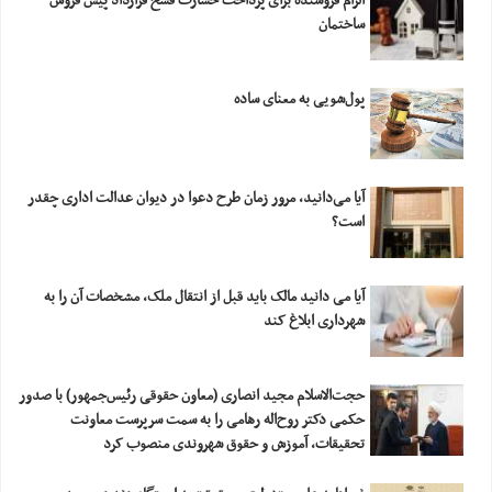
الزام فروشنده برای پرداخت خسارت فسخ قرارداد پیش فروش
ساختمان
پول‌شویی به معنای ساده
آیا می‌دانید، مرور زمان طرح دعوا در دیوان عدالت اداری چقدر
است؟
آیا می دانید مالک باید قبل از انتقال ملک، مشخصات آن را به
شهرداری ابلاغ کند
حجت‌الاسلام مجید انصاری (معاون حقوقی رئیس‌جمهور) با صدور
حکمی دکتر روح‌اله رهامی را به سمت سرپرست معاونت
تحقیقات، آموزش و حقوق شهروندی منصوب کرد