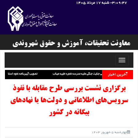
3:09:47
- شنبه 17 مرداد 1405
معاونت تحقیقات، آموزش و حقوق شهروندی
Toggle
navigati
گزارش خبری نشست «تحلیل ابعاد حقوقی جنایت جنگی علیه مدرسه شجره طیبه میناب»
آخرین اخبار
تصویب آیین‌نامه ن
برگزاری نشست بررسی طرح مقابله با نفوذ
سرویس‌های اطلاعاتی و دولت‌ها یا نهادهای
بیگانه در کشور
چهارشنبه 5 شهریور 1404