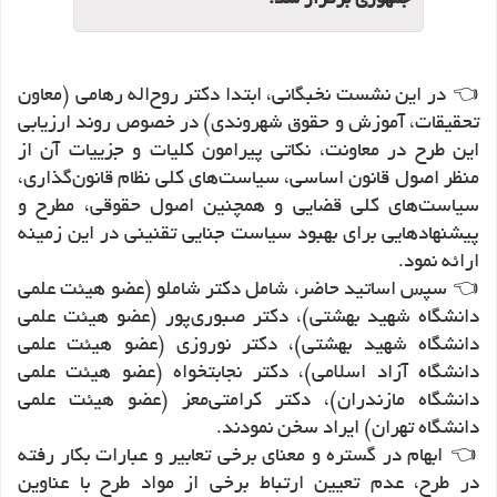
جمهوری برگزار شد.
👈
در این نشست نخبگانی، ابتدا دکتر روح‌اله رهامی (معاون
تحقیقات، آموزش و حقوق شهروندی) در خصوص روند ارزیابی
این طرح در معاونت، نکاتی پیرامون کلیات و جزییات آن از
منظر اصول قانون اساسی، سیاست‌های کلی نظام قانون‌گذاری،
سیاست‌های کلی قضایی و همچنین اصول حقوقی، مطرح و
پیشنهادهایی برای بهبود سیاست جنایی تقنینی در این زمینه
.
ارائه نمود
👈
سپس اساتید حاضر، شامل دکتر شاملو (عضو هیئت علمی
دانشگاه شهید بهشتی)، دکتر صبوری‌پور (عضو هیئت علمی
دانشگاه شهید بهشتی)، دکتر نوروزی (عضو هیئت علمی
دانشگاه آزاد اسلامی)، دکتر نجابتخواه (عضو هیئت علمی
دانشگاه مازندران)، دکتر کرامتی‌معز (عضو هیئت علمی
.
دانشگاه تهران) ایراد سخن نمودند
👈
ابهام در گستره و معنای برخی تعابیر و عبارات بکار رفته
در طرح، عدم تعیین ارتباط برخی از مواد طرح با عناوین