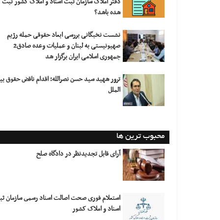
دفتر املاک سازمان ثبت اسناد و املاک کشور ثبت
شده باشد؟
نشست نخبگانی بررسی ابعاد حقوقی حمله رژیم
صهیونیستی به لبنان و عملیات وعده صادق2
جمهوری اسلامی ایران برگزار شد
ترور شهید سید حسن نصرالله؛ اقدام ناقض حقوق بی
الملل
محبوب ترین ها
آرای قابل تجدیدنظر در دادگاه صلح
استعلام فورى صحت اصالت اسناد رسمى سازمان ث
اسناد و املاک کشور