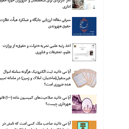
آثار کاربردی برای متخصصان و کارورزان حوزه حقو
اداری
معرفی مقاله؛ ارزیابی‎ ‎جایگاه و عملکرد هیأت نظار
حقوق شهروندی
اخذ رتبه علمی نشریه «دولت و حقوق» از وزارت
علوم، تحقیقات و فناوری
آیا می دانید ثبت الکترونیک هرگونه معامله اموال
غیرمنقول(ساختمان، املاک و زمین) در سامانه تعیی
شده ضروری است؟
آیا می دانید صلاحیت‌های کمیسیون ما
شهرداری چیست؟
آیا می دانید صاحب ملک کسی است که نامش در