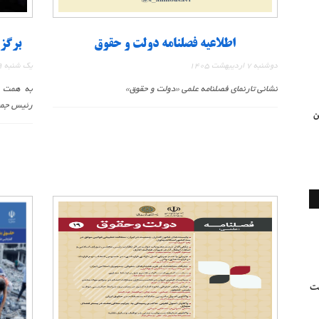
اطلاعیه فصلنامه دولت و حقوق
برگز
دوشنبه 7 اردیبهشت 1405
یک شنبه 9 آذر 1404
نشانی تارنمای فصلنامه علمی «دولت و حقوق»
به همت م
رئیس جمهو
ن
بت