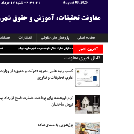
August 08, 2026
2:49:23
- شنبه 17 مرداد 1405
معاونت تحقیقات، آموزش و حقوق شهر
صفحه اصلی
پژوهش های حقوقی
انتشارات
فصلنام
گزارش خبری نشست «تحلیل ابعاد حقوقی جنایت جنگی علیه مدرسه شجره طیبه میناب»
آخرین اخبار
کانال خبری معاونت
کسب رتبه علمی نشریه «دولت و حقوق» از وزارت
علوم، تحقیقات و فناوری
الزام فروشنده برای پرداخت خسارت فسخ قرارداد پ
فروش ساختمان
پول‌شویی به معنای ساده