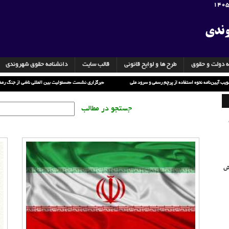
وندی
ه دولت و حقوق
طرح ها و لوایح قانونی
قالب سایت
دانشنامه حقوق شهروندی
تصویب آیین‌نامه نحوه استفاده از پرچم رسمی و سرود ملی
برگزاری نشست «مسئولیت بین المللی ناشی از جنگ رمضان»
جستجو در مطالب
یش