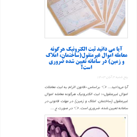
آیا می دانید ثبت الکترونیک هرگونه
معامله اموال غیرمنقول(ساختمان، املاک
و زمین) در سامانه تعیین شده ضروری
است؟
پنج شنبه 3 آبان 1403
آیا می‌دانید... 👈 براساس «قانون الزام به ثبت معاملات
اموال غیرمنقول»؛ ثبت الکترونیک هرگونه معامله اموال
غیرمنقول (ساختمان، املاک و زمین) در مهلت قانونی در
سامانه تعیین شده، ضروری است. 👈 در صورت ع ...