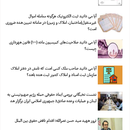
آیا می دانید ثبت الکترونیک هرگونه معامله اموال
غیرمنقول(ساختمان، املاک و زمین) در سامانه تعیین شده ضروری
است؟
آیا می دانید صلاحیت‌های کمیسیون ماده (۱۰۰) قانون شهرداری
چیست؟
آیا می دانید صاحب ملک کسی است که نامش در دفتر املاک
سازمان ثبت اسناد و املاک کشور ثبت شده باشد؟
نشست نخبگانی بررسی ابعاد حقوقی حمله رژیم صهیونیستی به
لبنان و عملیات وعده صادق2 جمهوری اسلامی ایران برگزار شد
ترور شهید سید حسن نصرالله؛ اقدام ناقض حقوق بین الملل