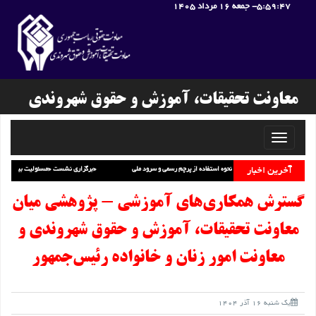
5:59:48
- جمعه 16 مرداد 1405
معاونت تحقیقات، آموزش و حقوق شهروندی
Toggle
navigati
آخرین اخبار
تصویب آیین‌نامه نحوه استفاده از پرچم رسمی و سرود ملی
برگزاری نشست «مسئولیت بین المللی ناشی از جنگ رمضان»
گسترش همکاری‌های آموزشی - پژوهشی میان
معاونت تحقیقات، آموزش و حقوق شهروندی و
معاونت امور زنان و خانواده رئیس‌جمهور
یک شنبه 16 آذر 1404