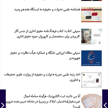
فصلنامه علمی «دولت و حقوق» به ایستگاه هفدهم رسید
معرفی کتاب؛ کتاب فرهنگ‌نامه حقوق اداری از جنس آثار
کاربردی برای متخصصان و کارورزان حوزه حقوق اداری
معرفی مقاله؛ ارزیابی‎ ‎جایگاه و عملکرد هیأت نظارت بر حقوق
شهروندی
اخذ رتبه علمی نشریه «دولت و حقوق» از وزارت علوم، تحقیقات
و فناوری
آیا می دانید ثبت الکترونیک هرگونه معامله اموال
غیرمنقول(ساختمان، املاک و زمین) در سامانه تعیین شده ضروری
است؟