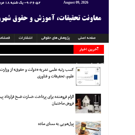
August 09, 2026
9:26:53
- یک شنبه 18 مرداد 1405
معاونت تحقیقات، آموزش و حقوق شهر
صفحه اصلی
پژوهش های حقوقی
انتشارات
فصلنام
آخرین اخبار
کانال خبری معاونت
کسب رتبه علمی نشریه «دولت و حقوق» از وزارت
علوم، تحقیقات و فناوری
الزام فروشنده برای پرداخت خسارت فسخ قرارداد پ
فروش ساختمان
پول‌شویی به معنای ساده