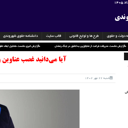
وندی
ه دولت و حقوق
طرح ها و لوایح قانونی
قالب سایت
دانشنامه حقوق شهروندی
گزارش نشست «دریافت غرامت از متجاوزین به کشور در جنگ رمضان»
گزارش خبری نشست «تحلیل ابعاد حقوقی جنایت جنگی علیه مدرسه شجره طیبه میناب»
آیا می‌دانید غصب عناوین
شنبه 22 مهر 1402
یش