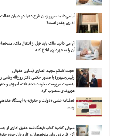
آیا می‌دانید، مرور زمان طرح دعوا در دیوان عدالت
اداری چقدر است؟
آیا می دانید مالک باید قبل از انتقال ملک، مشخصا
آن را به شهرداری ابلاغ کند
حجت‌الاسلام مجید انصاری (معاون حقوقی
رئیس‌جمهور) با صدور حکمی دکتر روح‌اله رهامی را
به سمت سرپرست معاونت تحقیقات، آموزش و حقو
شهروندی منصوب کرد
فصلنامه علمی «دولت و حقوق» به ایستگاه هفدهم
رسید
معرفی کتاب؛ کتاب فرهنگ‌نامه حقوق اداری از جن
آثار کاربردی برای متخصصان و کارورزان حوزه حقو