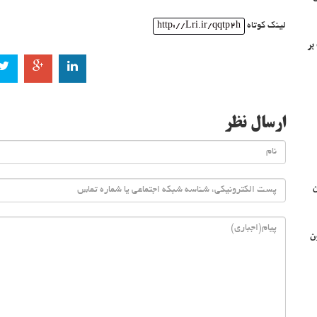
لینک کوتاه
http://Lri.ir/qqtp2h
ت بر
ارسال نظر
ن
ده (۱۰۰) قانون