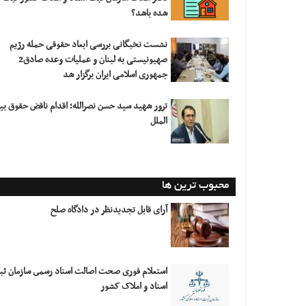
شده باشد؟
نشست نخبگانی بررسی ابعاد حقوقی حمله رژیم
صهیونیستی به لبنان و عملیات وعده صادق2
جمهوری اسلامی ایران برگزار شد
ترور شهید سید حسن نصرالله؛ اقدام ناقض حقوق بی
الملل
محبوب ترین ها
آرای قابل تجدیدنظر در دادگاه صلح
استعلام فورى صحت اصالت اسناد رسمى سازمان ث
اسناد و املاک کشور