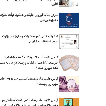
اداری
معرفی مقاله؛ ارزیابی‎ ‎جایگاه و عملکرد هیأت نظار
حقوق شهروندی
اخذ رتبه علمی نشریه «دولت و حقوق» از وزارت
علوم، تحقیقات و فناوری
آیا می دانید ثبت الکترونیک هرگونه معامله اموال
غیرمنقول(ساختمان، املاک و زمین) در سامانه تعیی
شده ضروری است؟
آیا می دانید صلاحیت‌های کمیسیون ما
شهرداری چیست؟
آیا می دانید صاحب ملک کسی است که نامش در
دفتر املاک سازمان ثبت اسناد و املاک کشور ثبت