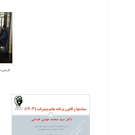
شهروندی با همکاری دانشگاه جامع
شهر
امام حسین(ع)کرسی علمی ترویجی
اما
«روش‌شناسی تعیین اولویت‌های
«ر
قانون‌گذاری» را برگزار کرد.
کرسی عل
ک
معا
شهر
اما
«ر