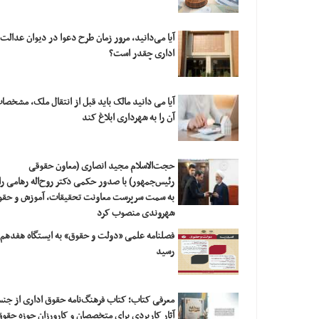
آیا می‌دانید، مرور زمان طرح دعوا در دیوان عدالت
اداری چقدر است؟
آیا می دانید مالک باید قبل از انتقال ملک، مشخصا
آن را به شهرداری ابلاغ کند
حجت‌الاسلام مجید انصاری (معاون حقوقی
رئیس‌جمهور) با صدور حکمی دکتر روح‌اله رهامی را
به سمت سرپرست معاونت تحقیقات، آموزش و حقو
شهروندی منصوب کرد
فصلنامه علمی «دولت و حقوق» به ایستگاه هفدهم
رسید
معرفی کتاب؛ کتاب فرهنگ‌نامه حقوق اداری از جن
آثار کاربردی برای متخصصان و کارورزان حوزه حقو