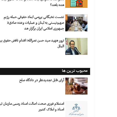
شده باشد؟
نشست نخبگانی بررسی ابعاد حقوقی حمله رژیم
صهیونیستی به لبنان و عملیات وعده صادق2
جمهوری اسلامی ایران برگزار شد
ترور شهید سید حسن نصرالله؛ اقدام ناقض حقوق بی
الملل
محبوب ترین ها
آرای قابل تجدیدنظر در دادگاه صلح
استعلام فورى صحت اصالت اسناد رسمى سازمان ث
اسناد و املاک کشور