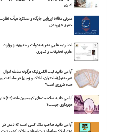
اداری
معرفی مقاله؛ ارزیابی‎ ‎جایگاه و عملکرد هیأت نظار
حقوق شهروندی
اخذ رتبه علمی نشریه «دولت و حقوق» از وزارت
علوم، تحقیقات و فناوری
آیا می دانید ثبت الکترونیک هرگونه معامله اموال
غیرمنقول(ساختمان، املاک و زمین) در سامانه تعیی
شده ضروری است؟
آیا می دانید صلاحیت‌های کمیسیون ما
شهرداری چیست؟
آیا می دانید صاحب ملک کسی است که نامش در
دفتر املاک سازمان ثبت اسناد و املاک کشور ثبت