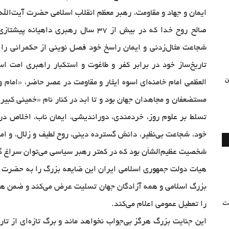
ایمان و جهاد و مقاومت، رهبر معظم انقلاب اسلامی حضرت آیت‌الل
صالح روح خدا که در بیش از
۳۷
سال رهبری داهیانه پیشتازی 
شجاعت مثال‌زدنی و ایمان راسخ خود فصل نوینی از حکمرانی را د
تاریخ‌ساز خود در برابر کفر و طاغوت و استکبار راهبری امت اس
ن
العظمی امام خامنه‌ای اسوه ایثار و مقاومت در عصر حاضر، «امام و
مستضعفان و مجاهدان جهان بود و تا ابد در کنار نام «خمینی کبیر
تسلط بر علوم روز، خردمندی، دوراندیشی، ایمان ناب، اخلاص در 
خود، شجاعت بی‌نظیر، دانش گسترده دینی، روح لطیف و زلال، و ام
شخصیت عظیم‌الشأن بود که در کمتر رهبر سیاسی می‌توان سراغ 
هيات دولت جمهوري اسلامي ايران اين ضايعه بزرگ را به حضرت بقي
بزرگ اسلامی و همه آزادگان جهان تسليت عرض مي‌كند و ضمن ه
بت
را تعطيل عمومي اعلام مي‌كند.
این جنایت بزرگ هرگز بی‌جواب نخواهد ماند و برگ تازه‌ای از تا