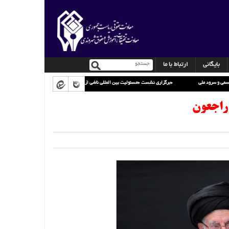
بایگانی
ارتباط با ما
 نحوه استفاده از پرچم رسمی و سرود ملی
برگزاری نشست «مسئولیت بین المللی ناشی از جنگ رمضان»
ه راجعون