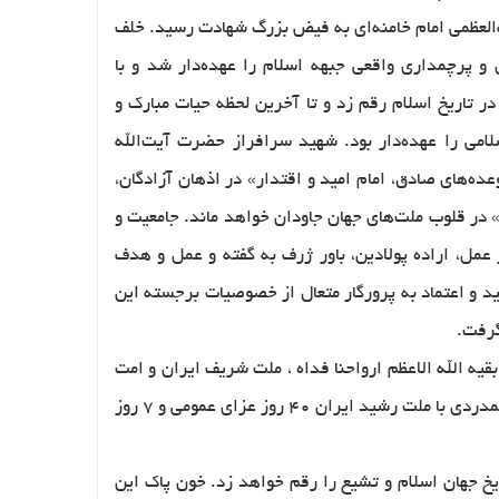
ه‌العظمی امام خامنه‌ای به فیض بزرگ شهادت رسید. خلف
و پرچمداری واقعی جبهه اسلام را عهده‌دار شد و با
ر تاریخ اسلام رقم زد و تا آخرین لحظه حیات مبارک و
لامی را عهده‌دار بود. شهید سرافراز حضرت آیت‌الله
عده‌های صادق، امام امید و اقتدار» در اذهان آزادگان،
» در قلوب ملت‌های جهان جاودان خواهد ماند. جامعیت و
عمل، اراده پولادین، باور ژرف به گفته و عمل و هدف
ید و اعتماد به پرورگار متعال از خصوصیات برجسته این
گرفت.
ه الله الاعظم ارواحنا فداه ، ملت شريف ايران و امت
مدردی با ملت رشید ایران
۴۰
روز عزاي عمومي و
۷
روز
ریخ جهان اسلام و تشیع را رقم خواهد زد. خون پاک این