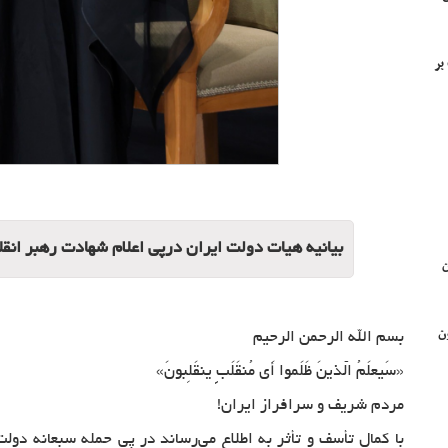
ت بر
‌بیانیه هیات دولت ایران درپی اعلام شهادت رهبر انقل
ن
ده (۱۰۰) قانون
بسم الله الرحمن الرحیم
«سَیعلَمُ الّذینَ ظَلَموا أَی مُنقَلَبٍ ینقَلِبونَ»
مردم شریف و سرافراز ایران!
با کمال تأسف و تأثر به اطلاع می‌رساند در پی حمله سبعانه دو