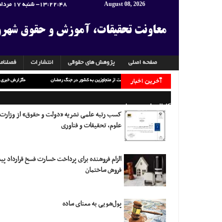
August 08, 2026
13:22:49
- شنبه 17 مرداد 1405
معاونت تحقیقات، آموزش و حقوق شهر
صفحه اصلی
پژوهش های حقوقی
انتشارات
فصلنام
آخرین اخبار
گزارش نشست «دریافت غرامت از متجاوزین به کشور در جنگ رمضان»
کانال خبری معاونت
کسب رتبه علمی نشریه «دولت و حقوق» از وزارت
علوم، تحقیقات و فناوری
الزام فروشنده برای پرداخت خسارت فسخ قرارداد پ
فروش ساختمان
پول‌شویی به معنای ساده