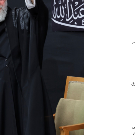
ت
ق
س
ق