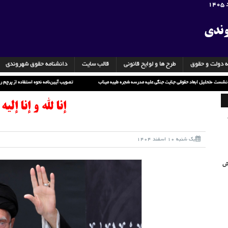
وندی
ه دولت و حقوق
طرح ها و لوایح قانونی
قالب سایت
دانشنامه حقوق شهروندی
گزارش خبری نشست «تحلیل ابعاد حقوقی جنایت جنگی علیه مدرسه شجره طیبه میناب»
تصویب آیین‌نامه
إنا لله و إنا إلی
یک شنبه 10 اسفند 1404
یش